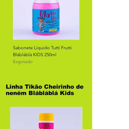
Sabonete Líquido Tutti Frutti
Shampoo Tikao Frutas 
Blábláblá KIDS 250ml
Esgotado
Esgotado
Linha Tikão Cheirinho de
neném Blábláblá Kids