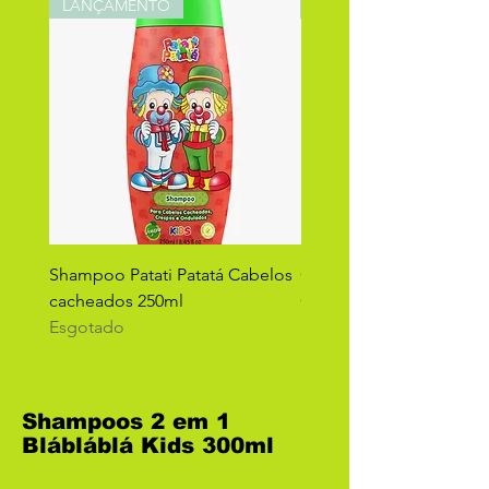
LANÇAMENTO
LANÇAMENTO
Shampoo Patati Patatá Cabelos
Condicionador Patati Pa
cacheados 250ml
Cabelos Cacheados 250
Esgotado
Esgotado
Shampoos 2 em 1
Blábláblá Kids 300ml