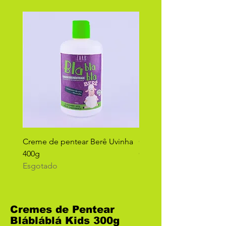
Creme de pentear Berê Uvinha
Creme de Pentear Tikão
400g
Cheirinho de neném 40
Esgotado
Esgotado
Cremes de Pentear
Blábláblá Kids 300g