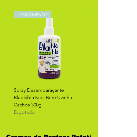
LANÇAMENTO
LANÇAMENTO
Spray Desembaraçante
Creme Umidificante Blá
Blábláblá Kids Berê Uvinha
Kids Berê Uvinha Cacho
Cachos 300g
Esgotado
Esgotado