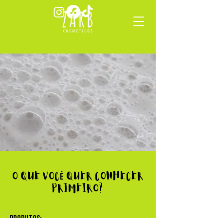
o que voc
quer conhecer
ê
primeiro?