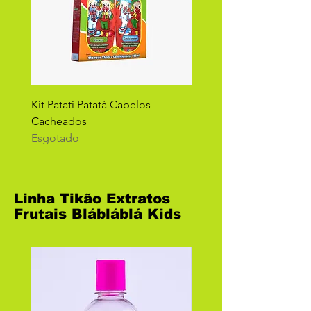
Kit Patati Patatá Cabelos
Kit Patati Patatá Cabelos
Cacheados
normais
Esgotado
Esgotado
Linha Tikão Extratos
Frutais Blábláblá Kids