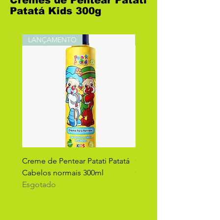
Cremes de Pentear Patati
Patatá Kids 300g
LANÇAMENTO
LANÇAMENTO
Creme de Pentear Patati Patatá
Creme de Pentear Patati
Cabelos normais 300ml
Cabelos cacheados 300
Esgotado
Esgotado