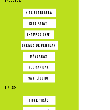
Produtos:
Kits Blábláblá
Kits Patati
Shampoo 2em1
Cremes de Pentear
Máscaras
Gel capilar
sab. líquido
Linhas:
Tigre Tikão