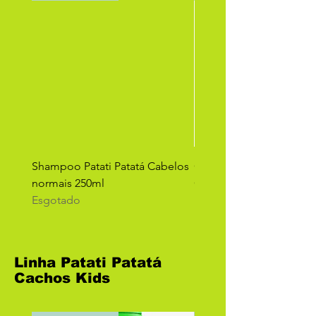
Shampoo Patati Patatá Cabelos
Condicionador Patati Pa
normais 250ml
Cabelos normais 250ml
Esgotado
Esgotado
Linha Patati Patatá
Cachos Kids