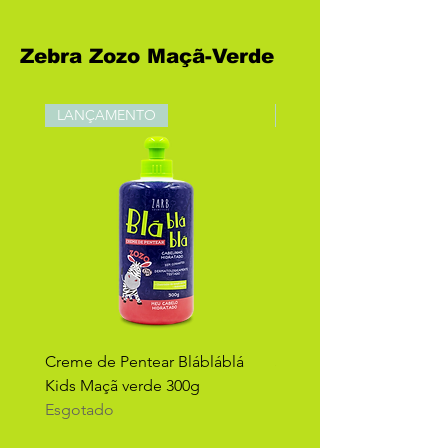
Zebra Zozo Maçã-Verde
LANÇAMENTO
LANÇAMENTO
Creme de Pentear Blábláblá
Shampoo 2 em 1 Blábláb
Kids Maçã verde 300g
Maçã Verde 300ml
Esgotado
Esgotado