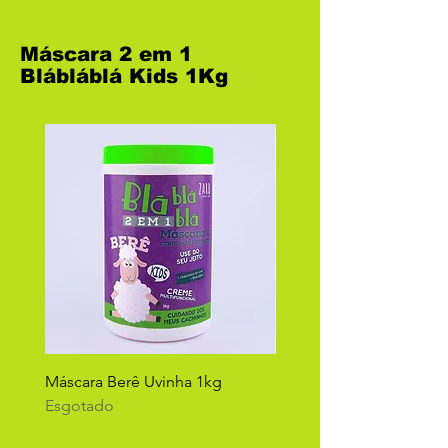
Máscara 2 em 1
Blábláblá Kids 1Kg
Máscara Berê Uvinha 1kg
Máscara Tikão Cheirinh
Esgotado
neném 1kg
Esgotado