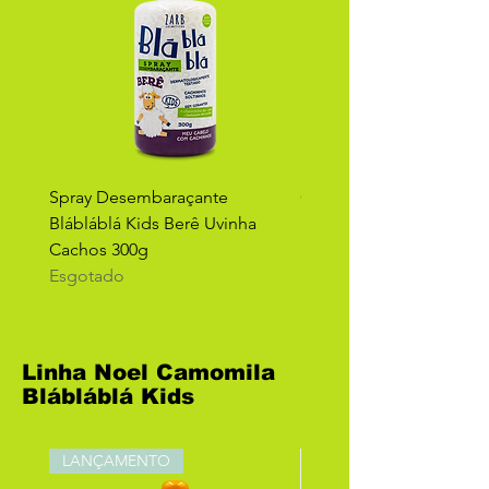
Spray Desembaraçante
Creme Umidificante Blá
Blábláblá Kids Berê Uvinha
Kids Berê Uvinha Cacho
Cachos 300g
Esgotado
Esgotado
Linha Noel Camomila
Blábláblá Kids
LANÇAMENTO