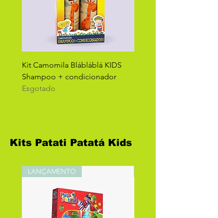
Kit Camomila Blábláblá KIDS
Kit Berê Uvinha Blábláb
Shampoo + condicionador
Shampoo + condiciona
Esgotado
Esgotado
Kits Patati Patatá Kids
LANÇAMENTO
LANÇAMENTO