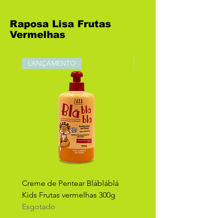
Raposa Lisa Frutas
Vermelhas
LANÇAMENTO
LANÇAMENTO
Creme de Pentear Blábláblá
Shampoo 2 em 1 Blábláb
Kids Frutas vermelhas 300g
Frutas Vermelhas 300ml
Esgotado
Esgotado