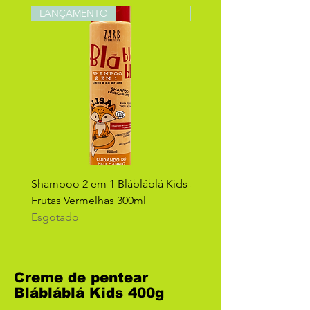
LANÇAMENTO
LANÇAMENTO
Shampoo 2 em 1 Blábláblá Kids
Shampoo 2 em 1 Blábláb
Frutas Vermelhas 300ml
Maçã Verde 300ml
Esgotado
Esgotado
Creme de pentear
Blábláblá Kids 400g