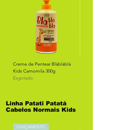
Creme de Pentear Blábláblá
Sabonete Líquido Camo
Kids Camomila 300g
Blábláblá KIDS 250ml
Esgotado
Esgotado
Linha Patati Patatá
Cabelos Normais Kids
LANÇAMENTO
LANÇAMENTO