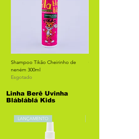
Shampoo Tikão Cheirinho de
Condicionador Tikão C
neném 300ml
neném 300ml
Esgotado
Esgotado
Linha Berê Uvinha
Blábláblá Kids
LANÇAMENTO
LANÇAMENTO