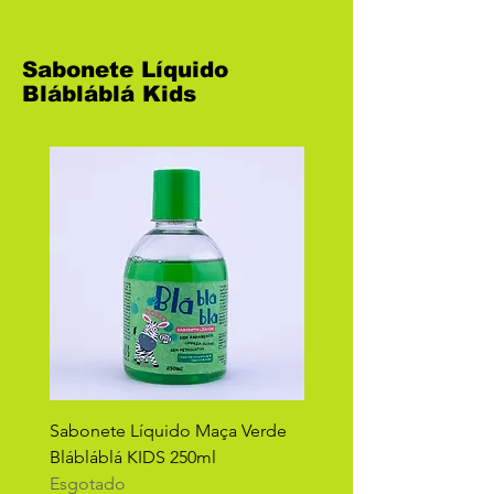
Sabonete Líquido
Blábláblá Kids
Sabonete Líquido Maça Verde
Sabonete Líquido Lava
Blábláblá KIDS 250ml
Blábláblá KIDS 250ml
Esgotado
Esgotado