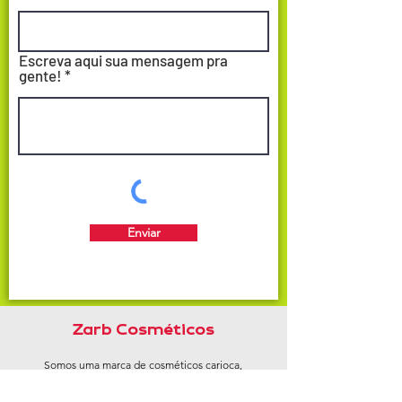
Escreva aqui sua mensagem pra
gente!
Enviar
Zarb Cosméticos
Somos uma marca de cosméticos carioca,
que nasceu com a missão de levar muito
carinho, bem-estar, beleza e cuidado para