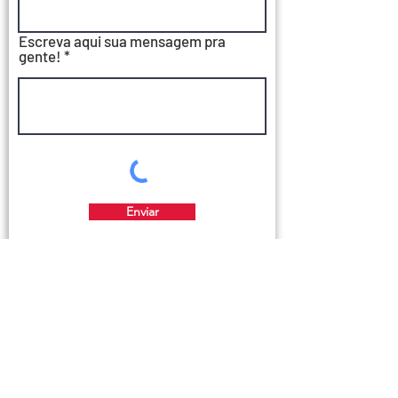
Escreva aqui sua mensagem pra
gente!
Enviar
Zarb Cosméticos
Somos uma marca de cosméticos carioca,
que nasceu com a missão de levar muito
carinho, bem-estar, beleza e cuidado para
a casa das famílias brasileiras.