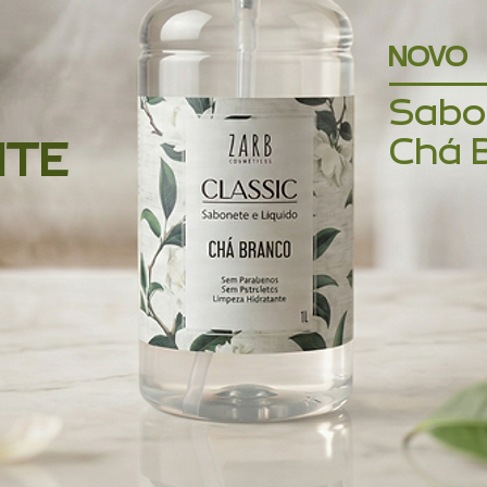
O
NOVO
Sabo
Chá 
NTE