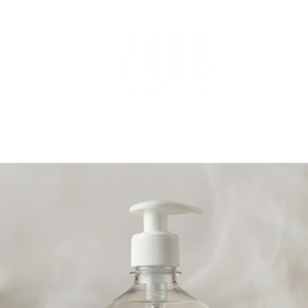
Blá Blá Blá
Pontos de venda
Produtos