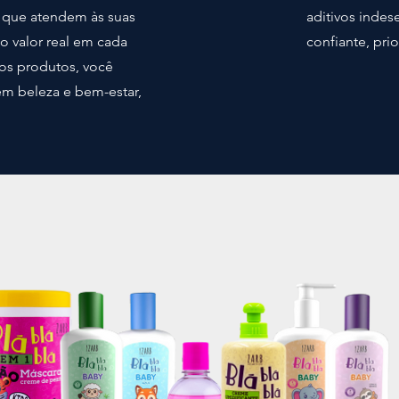
 que atendem às suas
aditivos indes
o valor real em cada
confiante, pri
os produtos, você
em beleza e bem-estar,