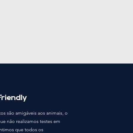
riendly
os são amigáveis aos animais, o
que não realizamos testes em
antimos que todos os