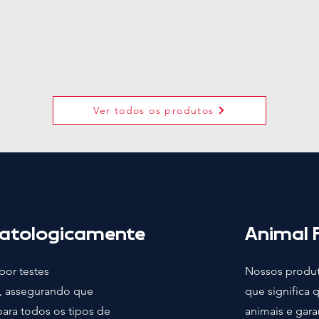
Ver todos os produtos
atologicamente
Animal F
or testes
Nossos produt
, assegurando que
que significa 
para todos os tipos de
animais e gar