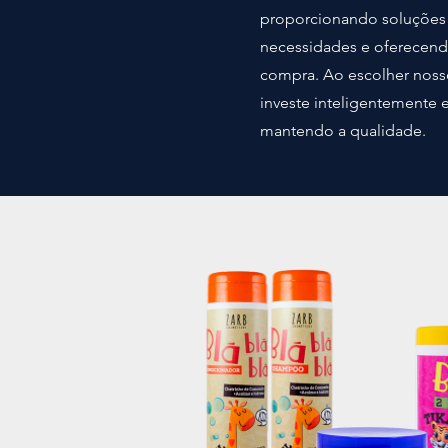
proporcionando soluções
necessidades e oferecend
compra. Ao escolher noss
investe inteligentemente 
mantendo a qualidade.