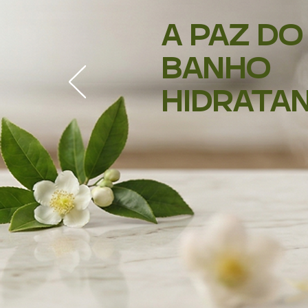
A PAZ D
BANHO
HIDRATA