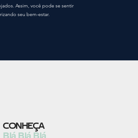
ejados. Assim, você pode se sentir
orizando seu bem-estar.
CONHEÇA
Blá Blá Blá