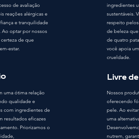
cesso de avaliação
ingredientes u
eis reações alérgicas e
sustentáveis. 
fiança e tranquilidade
respeito pelo
 Ao optar por nossos
de beleza que
 certeza de que
de quatro pata
em-estar.
você apoia uma
crueldade.
io
Livre d
m uma ótima relação
Nossos produt
ndo qualidade e
oferecendo fó
os com ingredientes de
pele. Ao evita
m resultados eficazes
uma alternativ
amento. Priorizamos o
Desenvolvemo
lidade,
nutrem, garant