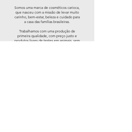
Somos uma marca de cosméticos carioca,
que nasceu com a missão de levar muito
carinho, bem-estar, beleza e cuidado para
a casa das famílias brasileiras.
Trabalhamos com uma produção de
primeira qualidade, com preço justo e
produtos livres de testes em animais, sem
corantes nocivos e comercializados em
embalagens produzidas com material
reciclado.
CNPJ:
17.128.172
/0001-48
Mapa do Site
Institucional
Produtos
Pontos de Venda
Blá Blá Blá