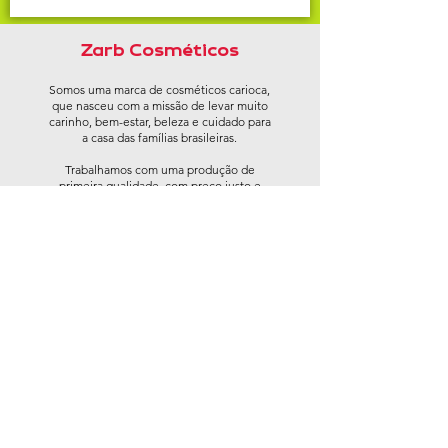
Zarb Cosméticos
Somos uma marca de cosméticos carioca,
que nasceu com a missão de levar muito
carinho, bem-estar, beleza e cuidado para
a casa das famílias brasileiras.
Trabalhamos com uma produção de
primeira qualidade, com preço justo e
produtos livres de testes em animais, sem
corantes nocivos e comercializados em
embalagens produzidas com material
reciclado.
CNPJ:
17.128.172
/0001-48
Mapa do Site
Institucional
Produtos