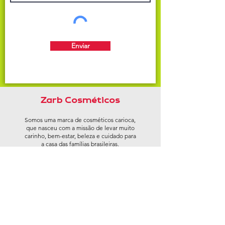
Enviar
Zarb Cosméticos
Somos uma marca de cosméticos carioca,
que nasceu com a missão de levar muito
carinho, bem-estar, beleza e cuidado para
a casa das famílias brasileiras.
Trabalhamos com uma produção de
primeira qualidade, com preço justo e
produtos livres de testes em animais, sem
corantes nocivos e comercializados em
embalagens produzidas com material
reciclado.
CNPJ:
17.128.172
/0001-48