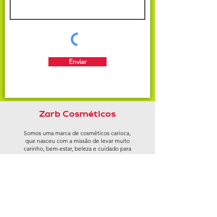
Enviar
Zarb Cosméticos
Somos uma marca de cosméticos carioca,
que nasceu com a missão de levar muito
carinho, bem-estar, beleza e cuidado para
a casa das famílias brasileiras.
Trabalhamos com uma produção de
primeira qualidade, com preço justo e
produtos livres de testes em animais, sem
corantes nocivos e comercializados em
embalagens produzidas com material
reciclado.